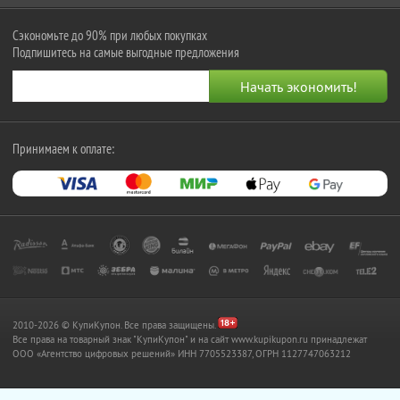
Сэкономьте до 90% при любых покупках
Подпишитесь на самые выгодные предложения
Принимаем к оплате:
2010-2026 © КупиКупон. Все права защищены.
Все права на товарный знак "КупиКупон" и на сайт www.kupikupon.ru принадлежат
OOO «Агентство цифровых решений» ИНН 7705523387, ОГРН 1127747063212