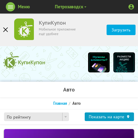
Меню
Петрозаводск
КупиКупон
Мобильное приложение
Загрузить
ещё удобнее
Авто
Главная
Авто
Показать на карте
По рейтингу