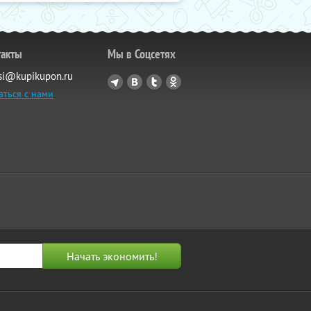
такты
Мы в Соцсетях
si@kupikupon.ru
аться с нами