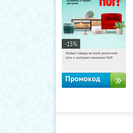
-15
%
Любые товары во всей розничной
09:24:17
Получили:
83
сети и интернет-магазине Hoff
Москва, 1-й Волоколамский проезд,
10с1
Промокод