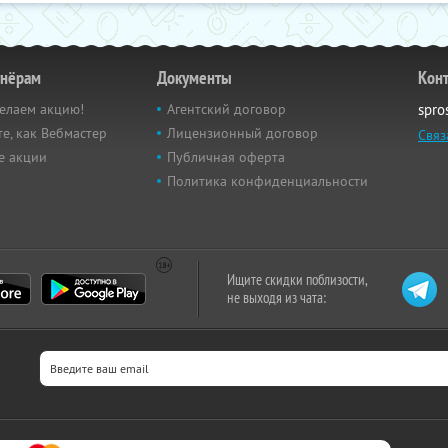
тнёрам
Документы
Кон
елаем акцию!
Агентский договор
spro
е, как Вебмастер
Лицензионный договор
Связ
е акции
Публичная оферта
Политика конфиденциальности
Ищите скидки поблизости,
не выходя из чата: