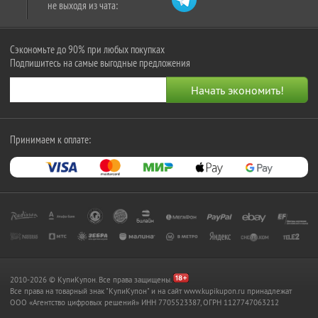
не выходя из чата:
Сэкономьте до 90% при любых покупках
Подпишитесь на самые выгодные предложения
Принимаем к оплате:
2010-2026 © КупиКупон. Все права защищены.
Все права на товарный знак "КупиКупон" и на сайт www.kupikupon.ru принадлежат
OOO «Агентство цифровых решений» ИНН 7705523387, ОГРН 1127747063212