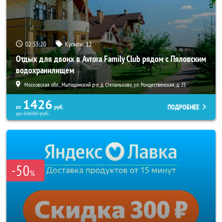
02:53:18
Купили:
12
Отдых для двоих в Avrora Family Club рядом с Пяловским
водохранилищем
Московская обл., Мытищинский р-н, д. Степаньково, ул. Рождественская, д. 25
1426
ПОДРОБНЕЕ
от
руб.
до
60600
руб.
-50
%