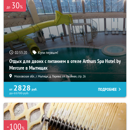
30
%
до
02:53:18
Купи первым!
Отдых для двоих с питанием в отеле Arthurs Spa Hotel by
Mercure в Мытищах
Московская обл., г. Мытищи, д. Ларево, ул. Хвойная, стр. 26
2828
ПОДРОБНЕЕ
от
руб.
до
65700
руб.
-100
%