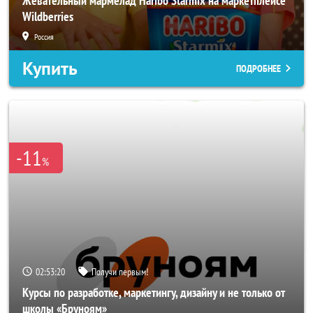
Жевательный мармелад Haribo Starmix на маркетплейсе
Wildberries
Россия
Купить
ПОДРОБНЕЕ
-11
%
02:53:18
Получи первым!
Курсы по разработке, маркетингу, дизайну и не только от
школы «Бруноям»