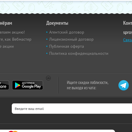
тнёрам
Документы
Кон
елаем акцию!
Агентский договор
spro
е, как Вебмастер
Лицензионный договор
Связ
е акции
Публичная оферта
Политика конфиденциальности
Ищите скидки поблизости,
не выходя из чата: