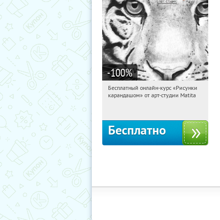
-100
%
Бесплатный онлайн-курс «Рисунки
20:40:30
Получили:
35
карандашом» от арт-студии Matita
Россия
Бесплатно