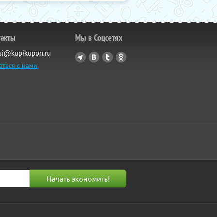
такты
Мы в Соцсетях
si@kupikupon.ru
аться с нами