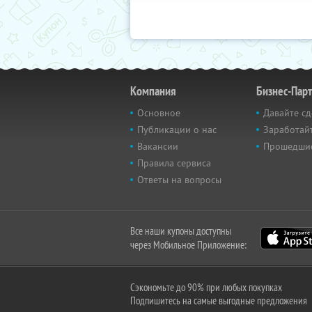
Компания
Бизнес-Пар
Основное
Давайте сд
Публикации о нас
Заработайт
Вакансии
Прошедши
Правила сервиса
Ответы на вопросы
Все наши купоны доступны
через Мобильное Приложение:
Сэкономьте до 90% при любых покупках
Подпишитесь на самые выгодные предложения