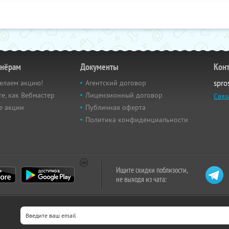
тнёрам
Документы
Кон
елаем акцию!
Агентский договор
spro
е, как Вебмастер
Лицензионный договор
Связ
е акции
Публичная оферта
Политика конфиденциальности
Ищите скидки поблизости,
не выходя из чата: