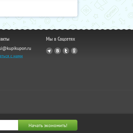
такты
Мы в Соцсетях
si@kupikupon.ru
аться с нами