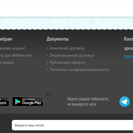
тнёрам
Документы
Кон
елаем акцию!
Агентский договор
spro
е, как Вебмастер
Лицензионный договор
Связ
е акции
Публичная оферта
Политика конфиденциальности
Ищите скидки поблизости,
не выходя из чата: