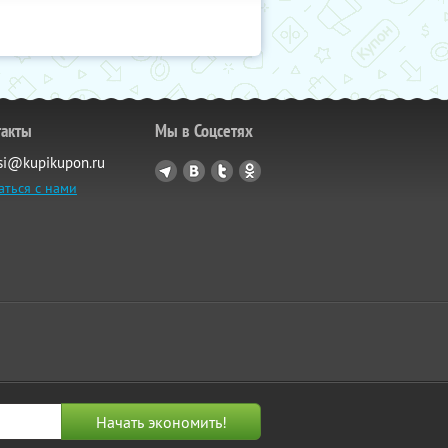
такты
Мы в Соцсетях
si@kupikupon.ru
аться с нами