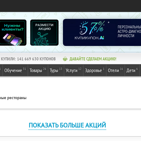
КУПИЛИ:
141 669 630
КУПОНОВ
ДАВАЙТЕ СДЕЛАЕМ АКЦИЮ!
1
31
26
13
12
1
16
6
Обучение
Товары
Туры
Услуги
Здоровье
Отели
Дети
ные рестораны
ПОКАЗАТЬ БОЛЬШЕ АКЦИЙ