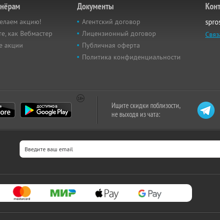
тнёрам
Документы
Кон
елаем акцию!
Агентский договор
spro
е, как Вебмастер
Лицензионный договор
Связ
е акции
Публичная оферта
Политика конфиденциальности
Ищите скидки поблизости,
не выходя из чата: