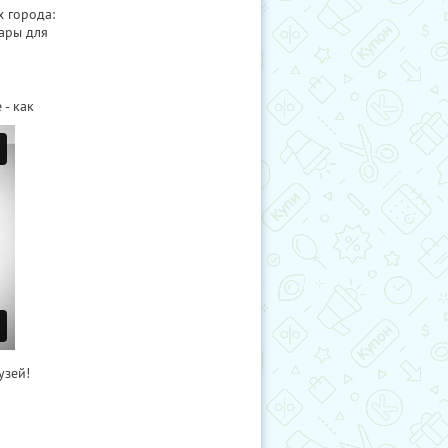
х города:
ары для
- как
узей!