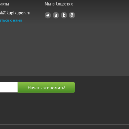
такты
Мы в Соцсетях
si@kupikupon.ru
аться с нами