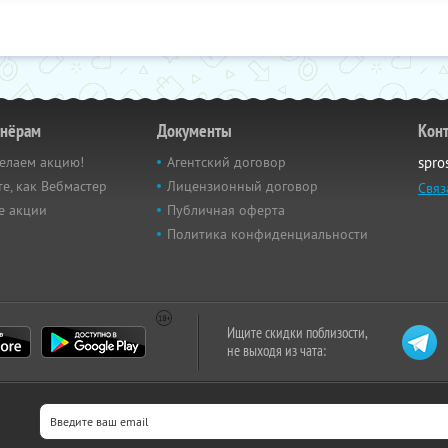
тнёрам
Документы
Кон
елаем акцию!
Агентский договор
spro
е, как Вебмастер
Лицензионный договор
Связ
е акции
Публичная оферта
Политика конфиденциальности
Ищите скидки поблизости,
не выходя из чата: