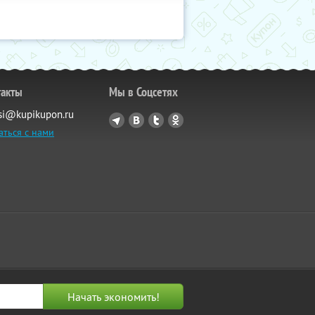
такты
Мы в Соцсетях
si@kupikupon.ru
аться с нами