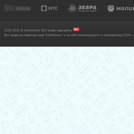
2010-2026 © КупиКупон. Все права защищены.
Все права на товарный знак "КупиКупон" и на сайт www.kupikupon.ru принадлежат OO