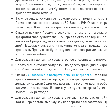
другими Клиентами, а Продавец, в свою очередь, был готов о
Акции было оговорено, что Купон необходимо активировать д
воспользоваться данным Купоном - это не является основа
приобретенного Купона.
В случае отказа Клиента от туристического продукта, по з
Представитель, на основании ст. 32 Закона РФ "О защите пр
уплаченную Клиентом за туристический продукт за вычетом
Отказ от покупки Продукта возможен только в том случае, 
прекратил свое существование. Через Службу поддержки Кл
название Продавца, дату и время посещения, фамилию и имя
дней Представитель выяснит причины отказа в продаже Про
продавать Продукт, то будет осуществлен возврат денежных
через личный кабинет.
Для возврата денежных средств, ранее внесенных на виртуа
Обратиться в службу поддержки по адресу sprosi@kupikupo
счет банковской карты, с которой осуществлялась оплата.
Скачать
«Заявление о возврате денежных средств»
,заполни
приложением копии паспорта, если возврат денежных средс
денежных средств будет осуществлен в течение десяти раб
письме или заявлении. В этом случае, сумма возврата будет
понесенных расходов.
Для возврата денежных средств, зачисленных на расчетный 
должен предоставить в Службу поддержки пользователей Пр