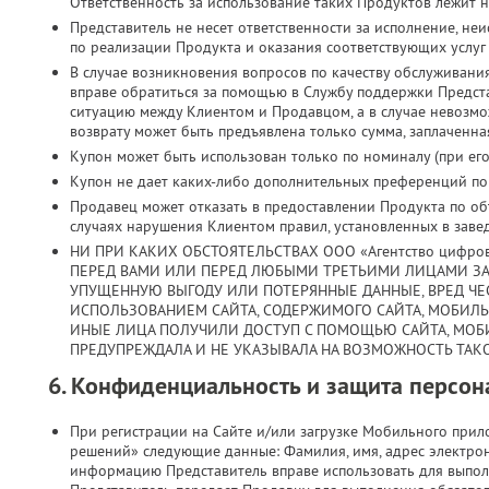
Ответственность за использование таких Продуктов лежит н
Представитель не несет ответственности за исполнение, н
по реализации Продукта и оказания соответствующих услуг
В случае возникновения вопросов по качеству обслуживани
вправе обратиться за помощью в Службу поддержки Предст
ситуацию между Клиентом и Продавцом, а в случае невозмо
возврату может быть предъявлена только сумма, заплаченная
Купон может быть использован только по номиналу (при его 
Купон не дает каких-либо дополнительных преференций по з
Продавец может отказать в предоставлении Продукта по объ
случаях нарушения Клиентом правил, установленных в заве
НИ ПРИ КАКИХ ОБСТОЯТЕЛЬСТВАХ ООО «Агентство цифро
ПЕРЕД ВАМИ ИЛИ ПЕРЕД ЛЮБЫМИ ТРЕТЬИМИ ЛИЦАМИ ЗА
УПУЩЕННУЮ ВЫГОДУ ИЛИ ПОТЕРЯННЫЕ ДАННЫЕ, ВРЕД ЧЕС
ИСПОЛЬЗОВАНИЕМ САЙТА, СОДЕРЖИМОГО САЙТА, МОБИЛ
ИНЫЕ ЛИЦА ПОЛУЧИЛИ ДОСТУП С ПОМОЩЬЮ САЙТА, МОБ
ПРЕДУПРЕЖДАЛА И НЕ УКАЗЫВАЛА НА ВОЗМОЖНОСТЬ ТАКО
6. Конфиденциальность и защита персо
При регистрации на Сайте и/или загрузке Мобильного при
решений» следующие данные: Фамилия, имя, адрес электрон
информацию Представитель вправе использовать для выпол