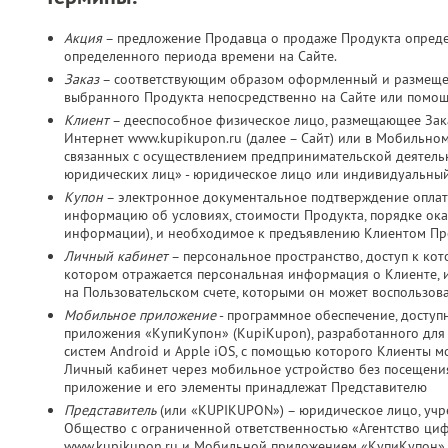
Акция
– предложение Продавца о продаже Продукта определ
определенного периода времени на Сайте.
Заказ
– соответствующим образом оформленный и размещен
выбранного Продукта непосредственно на Сайте или помо
Клиент
– дееспособное физическое лицо, размещающее Зака
Интернет www.kupikupon.ru (далее – Сайт) или в Мобильно
связанных с осуществлением предпринимательской деятельно
юридических лиц» - юридическое лицо или индивидуальный
Купон
– электронное документальное подтверждение оплат
информацию об условиях, стоимости Продукта, порядке оказ
информации), и необходимое к предъявлению Клиентом Пр
Личный кабинет
– персональное пространство, доступ к ко
котором отражается персональная информация о Клиенте, и
на Пользовательском счете, которыми он может воспользов
Мобильное приложение
- программное обеспечение, досту
приложения «КупиКупон» (KupiKupon), разработанного дл
систем Android и Apple iOS, с помощью которого Клиенты м
Личный кабинет через мобильное устройство без посещения
приложение и его элементы принадлежат Представителю
Представитель
(или «KUPIKUPON») – юридическое лицо, учр
Общество с ограниченной ответственностью «Агентство ц
www.kupikupon.ru и Мобильной приложением «КупиКупон»