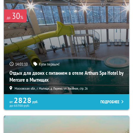
30
%
до
14:01:09
Купи первым!
Отдых для двоих с питанием в отеле Arthurs Spa Hotel by
Mercure в Мытищах
Московская обл., г. Мытищи, д. Ларево, ул. Хвойная, стр. 26
2828
ПОДРОБНЕЕ
от
руб.
до
65700
руб.