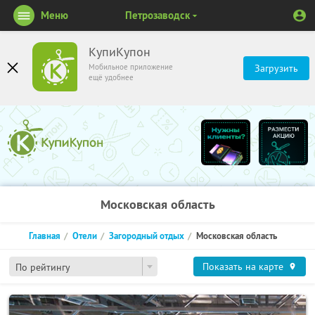
Меню
Петрозаводск
КупиКупон
Мобильное приложение
Загрузить
ещё удобнее
Московская область
Главная
Отели
Загородный отдых
Московская область
Показать на карте
По рейтингу