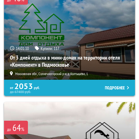
14:01:09
Купили:
117
От 3 дней отдыха в мини-домах на территории отеля
«Компонент» в Подмосковье
Московская обл., Солнечногорский р-н, д. Колтышево, 1
2053
ПОДРОБНЕЕ
от
руб.
до
67400
руб.
64
%
до