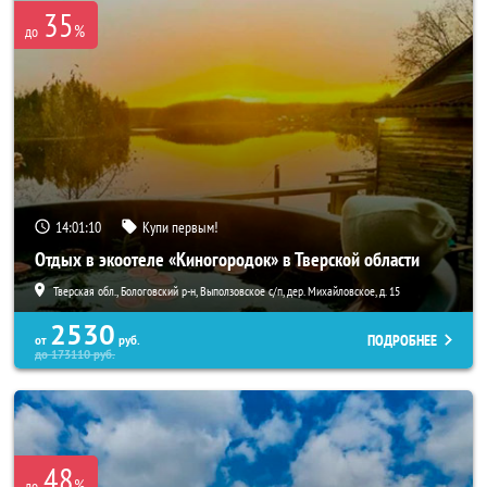
35
%
до
14:01:09
Купи первым!
Отдых в экоотеле «Киногородок» в Тверской области
Тверская обл., Бологовский р-н, Выползовское с/п, дер. Михайловское, д. 15
2530
ПОДРОБНЕЕ
от
руб.
до
173110
руб.
48
%
до