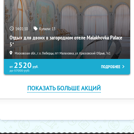
14:01:09
Купили:
13
Отдых для двоих в загородном отеле Malakhovka Palace
5*
Московская обл., г. о. Люберцы, пгт Малаховка, ул. Красковский Обрыв, 7к1
2520
ПОДРОБНЕЕ
от
руб.
до
57000
руб.
ПОКАЗАТЬ БОЛЬШЕ АКЦИЙ