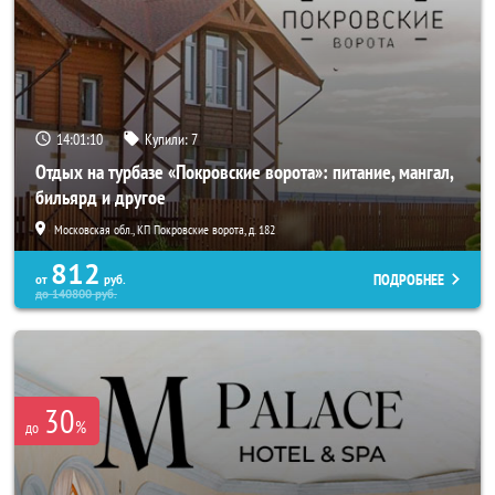
14:01:09
Купили:
7
Отдых на турбазе «Покровские ворота»: питание, мангал,
бильярд и другое
Московская обл., КП Покровские ворота, д. 182
812
ПОДРОБНЕЕ
от
руб.
до
140800
руб.
30
%
до