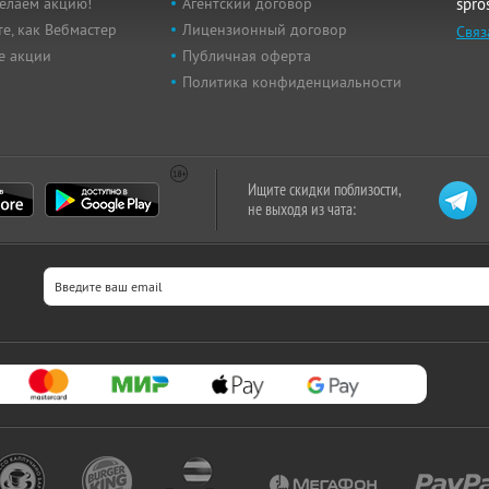
елаем акцию!
Агентский договор
spro
е, как Вебмастер
Лицензионный договор
Связ
е акции
Публичная оферта
Политика конфиденциальности
Ищите скидки поблизости,
не выходя из чата: