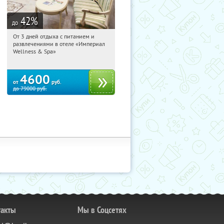
42
%
до
От 3 дней отдыха с питанием и
19:38:17
Купили:
114
развлечениями в отеле «Империал
Калужская обл., г. Обнинск, Киевское
Wellness & Spa»
ш., д. 11А
4600
от
руб.
до
79000
руб.
такты
Мы в Соцсетях