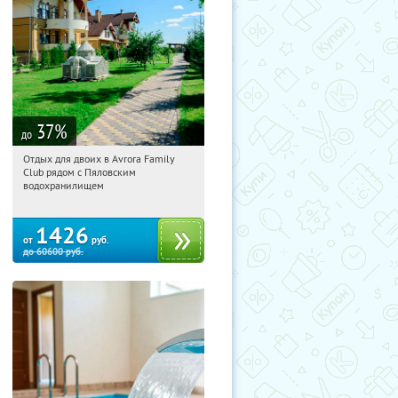
37
%
до
Отдых для двоих в Avrora Family
19:38:17
Купили:
10
Club рядом с Пяловским
Московская обл., Мытищинский р-н,
водохранилищем
д. Степаньково, ул. Рождественская, д.
25
1426
от
руб.
до
60600
руб.