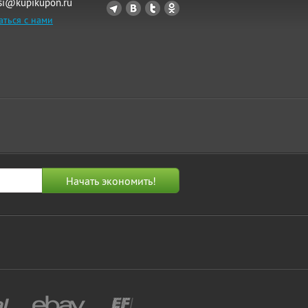
si@kupikupon.ru
аться с нами