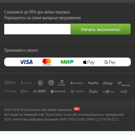
Сэкономьте до 90% при любых покупках
Подпишитесь на самые выгодные предложения
Принимаем к оплате:
2010-2026 © КупиКупон. Все права защищены.
Все права на товарный знак "КупиКупон" и на сайт www.kupikupon.ru принадлежат
OOO «Агентство цифровых решений» ИНН 7705523387, ОГРН 1127747063212