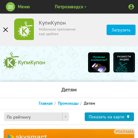
Меню
Петрозаводск
КупиКупон
Мобильное приложение
Загрузить
ещё удобнее
Детям
Главная
Промокоды
Детям
Показать на карте
По рейтингу