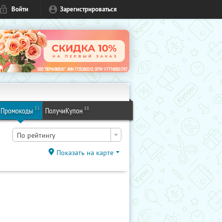
Войти
Зарегистрироваться
53
88
Промокоды
ПолучиКупон
По рейтингу
Показать на карте