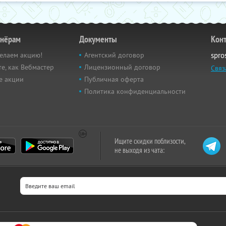
тнёрам
Документы
Кон
елаем акцию!
Агентский договор
spro
е, как Вебмастер
Лицензионный договор
Связ
е акции
Публичная оферта
Политика конфиденциальности
Ищите скидки поблизости,
не выходя из чата: