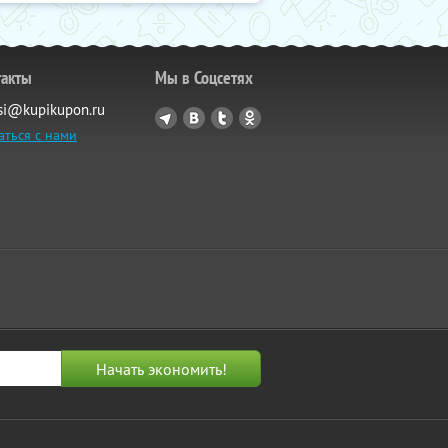
такты
Мы в Соцсетях
si@kupikupon.ru
аться с нами