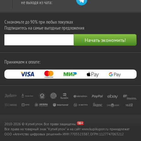
не выходя из чата:
Сэкономьте до 90% при любых покупках
Подпишитесь на самые выгодные предложения
Принимаем к оплате:
2010-2026 © КупиКупон. Все права защищены.
Все права на товарный знак "КупиКупон" и на сайт www.kupikupon.ru принадлежат
OOO «Агентство цифровых решений» ИНН 7705523387, ОГРН 1127747063212