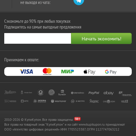
не выходя из чата:
Сэкономьте до 90% при любых покупках
Подпишитесь на самые выгодные предложения
Принимаем к оплате:
2010-2026 © КупиКупон. Все права защищены.
Все права на товарный знак "КупиКупон" и на сайт www.kupikupon.ru принадлежат
OOO «Агентство цифровых решений» ИНН 7705523387, ОГРН 1127747063212