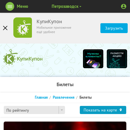
Меню
Петрозаводск
КупиКупон
Мобильное приложение
Загрузить
ещё удобнее
Билеты
Главная
Развлечения
Билеты
Показать на карте
По рейтингу