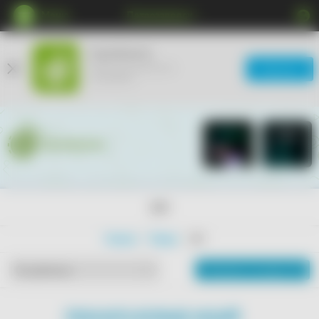
Меню
Петрозаводск
КупиКупон
Мобильное приложение
Загрузить
ещё удобнее
18+
Главная
Товары
18+
Показать на карте
По рейтингу
ПОКАЗАТЬ БОЛЬШЕ АКЦИЙ