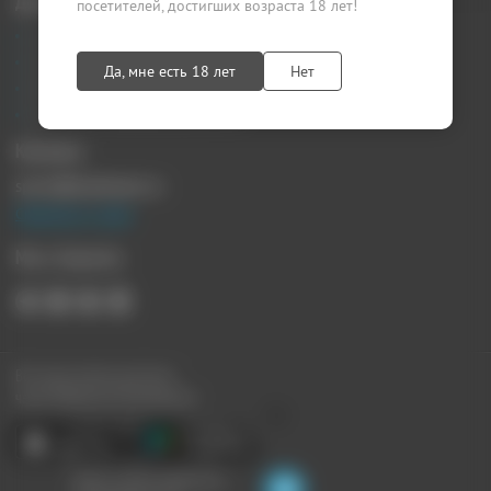
Документы
посетителей, достигших возраста 18 лет!
Агентский договор
Лицензионный договор
Да, мне есть 18 лет
Нет
Публичная оферта
Политика конфиденциальности
Контакты
sprosi@kupikupon.ru
Связаться с нами
Мы в Соцсетях
Все наши купоны доступны
через Мобильное Приложение:
Ищите скидки поблизости,