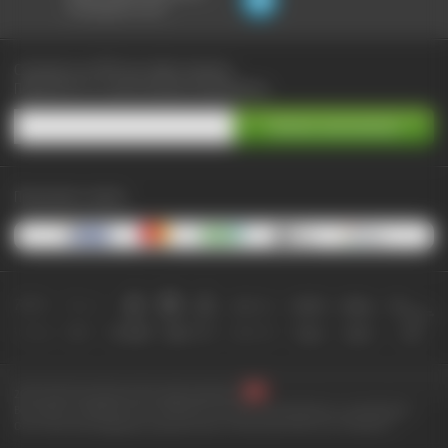
не выходя из чата:
Сэкономьте до 90% при любых покупках
Подпишитесь на самые выгодные предложения
Принимаем к оплате:
2010-2026 © КупиКупон. Все права защищены.
Все права на товарный знак "КупиКупон" и на сайт www.kupikupon.ru принадлежат
OOO «Агентство цифровых решений» ИНН 7705523387, ОГРН 1127747063212