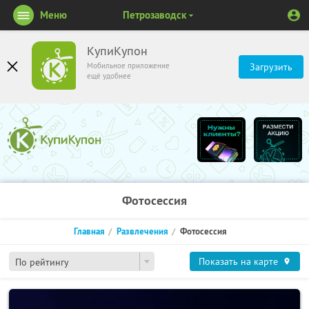
Меню
Петрозаводск
КупиКупон
Мобильное приложение
Загрузить
ещё удобнее
Фотосессия
Главная
Развлечения
Фотосессия
Показать на карте
По рейтингу