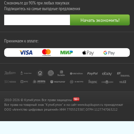
Сэкономьте до 90% при любых покупках
Подпишитесь на самые выгодные предложения
Принимаем к оплате:
2010-2026 © КупиКупон. Все права защищены.
Все права на товарный знак "КупиКупон" и на сайт www.kupikupon.ru принадлежат
OOO «Агентство цифровых решений» ИНН 7705523387, ОГРН 1127747063212