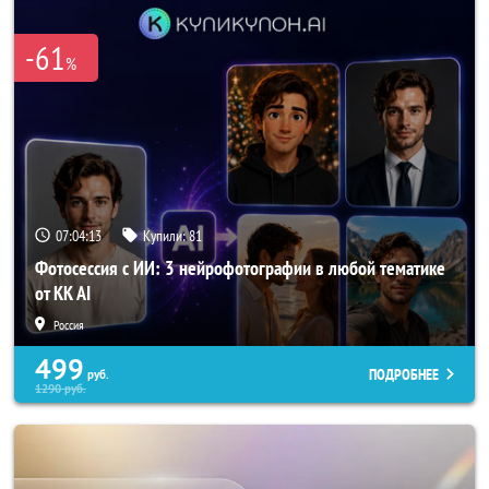
-61
%
07:04:13
Купили:
81
Фотосессия с ИИ: 3 нейрофотографии в любой тематике
от KK AI
Россия
499
ПОДРОБНЕЕ
руб.
1290
руб.