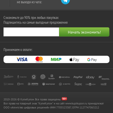
не выходя из чата:
Сэкономьте до 90% при любых покупках
Подпишитесь на самые выгодные предложения
Принимаем к оплате:
2010-2026 © КупиКупон. Все права защищены.
Все права на товарный знак "КупиКупон" и на сайт www.kupikupon.ru принадлежат
OOO «Агентство цифровых решений» ИНН 7705523387, ОГРН 1127747063212