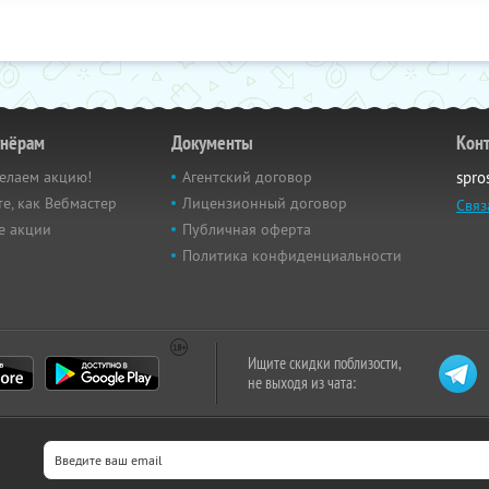
тнёрам
Документы
Кон
елаем акцию!
Агентский договор
spro
е, как Вебмастер
Лицензионный договор
Связ
е акции
Публичная оферта
Политика конфиденциальности
Ищите скидки поблизости,
не выходя из чата: