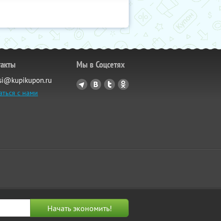
такты
Мы в Соцсетях
si@kupikupon.ru
аться с нами