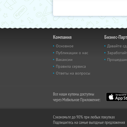
Компания
Бизнес-Пар
Основное
Давайте сд
Публикации о нас
Заработайт
Вакансии
Прошедши
Правила сервиса
Ответы на вопросы
Все наши купоны доступны
через Мобильное Приложение:
Сэкономьте до 90% при любых покупках
Подпишитесь на самые выгодные предложения