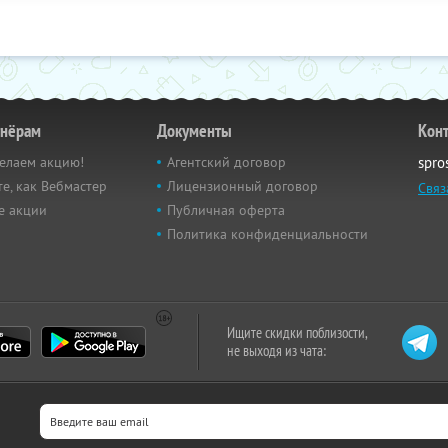
тнёрам
Документы
Кон
елаем акцию!
Агентский договор
spro
е, как Вебмастер
Лицензионный договор
Связ
е акции
Публичная оферта
Политика конфиденциальности
Ищите скидки поблизости,
не выходя из чата: