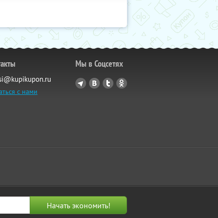
такты
Мы в Соцсетях
si@kupikupon.ru
аться с нами