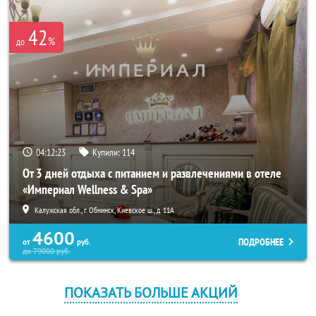
42
%
до
04:12:23
Купили:
114
От 3 дней отдыха с питанием и развлечениями в отеле
«Империал Wellness & Spa»
Калужская обл., г. Обнинск, Киевское ш., д. 11А
4600
ПОДРОБНЕЕ
от
руб.
до
79000
руб.
ПОКАЗАТЬ БОЛЬШЕ АКЦИЙ