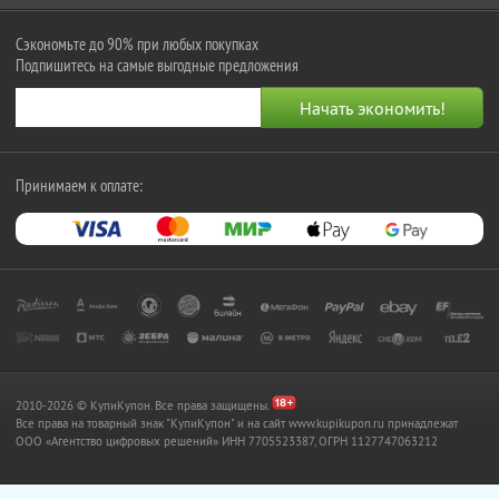
Сэкономьте до 90% при любых покупках
Подпишитесь на самые выгодные предложения
Принимаем к оплате:
2010-2026 © КупиКупон. Все права защищены.
Все права на товарный знак "КупиКупон" и на сайт www.kupikupon.ru принадлежат
OOO «Агентство цифровых решений» ИНН 7705523387, ОГРН 1127747063212