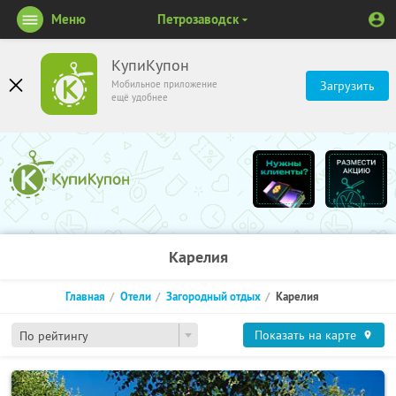
Меню
Петрозаводск
КупиКупон
Мобильное приложение
Загрузить
ещё удобнее
Карелия
Главная
Отели
Загородный отдых
Карелия
Показать на карте
По рейтингу