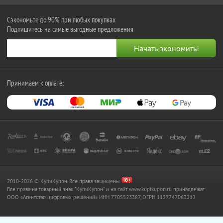
Сэкономьте до 90% при любых покупках
Подпишитесь на самые выгодные предложения
Принимаем к оплате:
2010-2026 © КупиКупон. Все права защищены.
Все права на товарный знак "КупиКупон" и на сайт www.kupikupon.ru принадлежат
OOO «Агентство цифровых решений» ИНН 7705523387, ОГРН 1127747063212