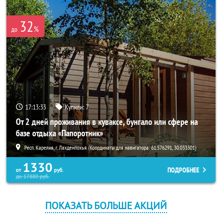
32
%
до
17:13:33
Купили:
7
От 2 дней проживания в куваксе, бунгало или сфере на
базе отдыха «Папоротник»
Респ. Карелия, г. Лахденпохья (Координаты для навигатора: 61.576291, 30.033301)
1330
ПОДРОБНЕЕ
от
руб.
до
17880
руб.
ПОКАЗАТЬ БОЛЬШЕ АКЦИЙ