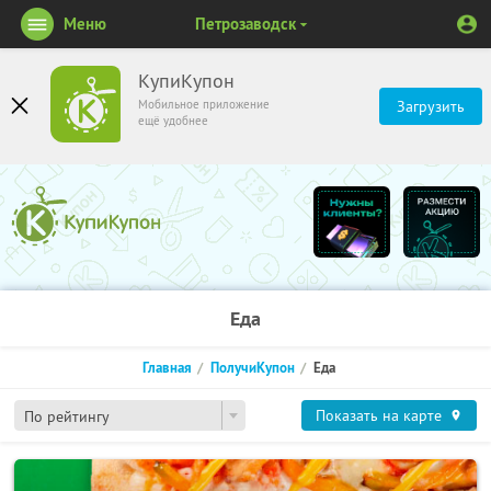
Меню
Петрозаводск
КупиКупон
Мобильное приложение
Загрузить
ещё удобнее
Еда
Главная
ПолучиКупон
Еда
Показать на карте
По рейтингу