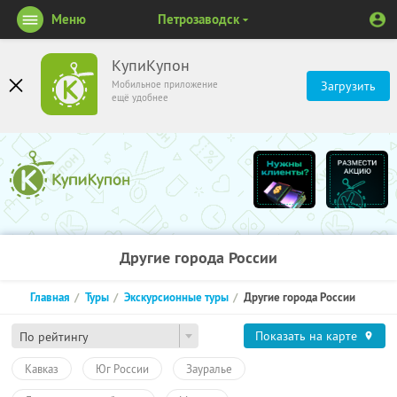
Меню
Петрозаводск
КупиКупон
Мобильное приложение
Загрузить
ещё удобнее
Другие города России
Главная
Туры
Экскурсионные туры
Другие города России
Показать на карте
По рейтингу
Кавказ
Юг России
Зауралье