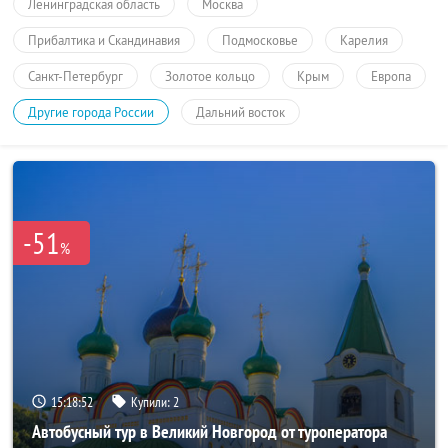
Ленинградская область
Москва
Прибалтика и Скандинавия
Подмосковье
Карелия
Санкт-Петербург
Золотое кольцо
Крым
Европа
Другие города России
Дальний восток
-51
%
15:18:52
Купили:
2
Автобусный тур в Великий Новгород от туроператора