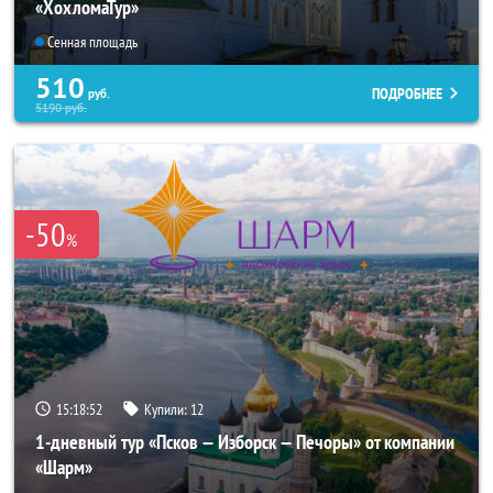
«ХохломаТур»
Сенная площадь
510
ПОДРОБНЕЕ
руб.
5190
руб.
-50
%
15:18:52
Купили:
12
1-дневный тур «Псков — Изборск — Печоры» от компании
«Шарм»