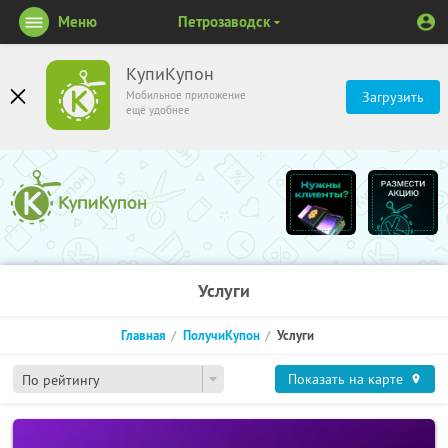
Меню
Петрозаводск
КупиКупон
Мобильное приложение
Загрузить
ещё удобнее
Услуги
Главная
ПолучиКупон
Услуги
Показать на карте
По рейтингу