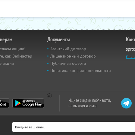
тнёрам
Документы
Кон
елаем акцию!
Агентский договор
spro
е, как Вебмастер
Лицензионный договор
Связ
е акции
Публичная оферта
Политика конфиденциальности
Ищите скидки поблизости,
не выходя из чата: