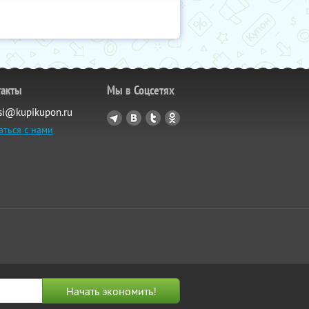
такты
Мы в Соцсетях
si@kupikupon.ru
аться с нами