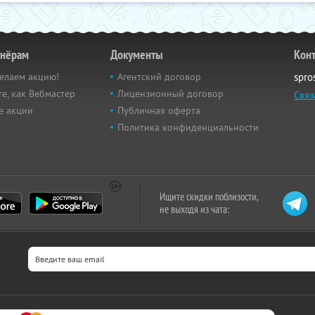
тнёрам
Документы
Кон
елаем акцию!
Агентский договор
spro
е, как Вебмастер
Лицензионный договор
Связ
е акции
Публичная оферта
Политика конфиденциальности
Ищите скидки поблизости,
не выходя из чата: