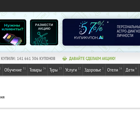
КУПИЛИ:
141 661 306
КУПОНОВ
ДАВАЙТЕ СДЕЛАЕМ АКЦИЮ!
1
31
26
13
12
1
16
6
Обучение
Товары
Туры
Услуги
Здоровье
Отели
Дети
ния