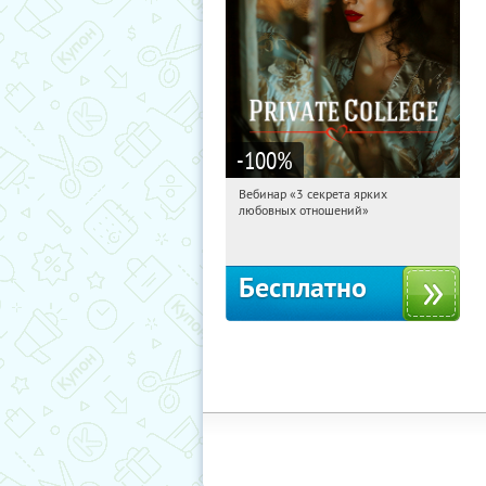
-100
%
Вебинар «3 секрета ярких
17:53:30
Получили:
37
любовных отношений»
Россия
Бесплатно