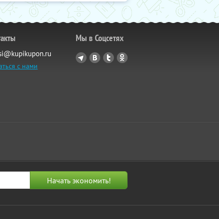
такты
Мы в Соцсетях
si@kupikupon.ru
аться с нами