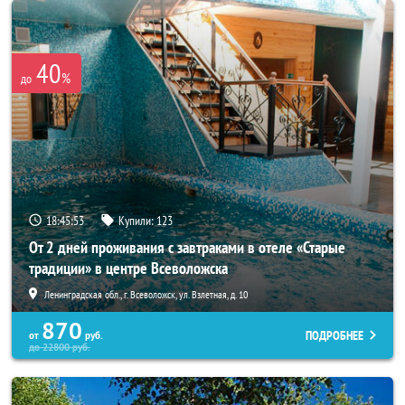
40
%
до
18:45:52
Купили:
123
От 2 дней проживания с завтраками в отеле «Старые
традиции» в центре Всеволожска
Ленинградская обл., г. Всеволожск, ул. Взлетная, д. 10
870
ПОДРОБНЕЕ
от
руб.
до
22800
руб.