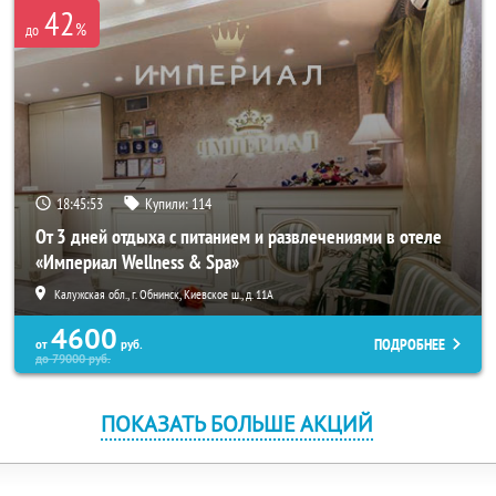
42
%
до
18:45:52
Купили:
114
От 3 дней отдыха с питанием и развлечениями в отеле
«Империал Wellness & Spa»
Калужская обл., г. Обнинск, Киевское ш., д. 11А
4600
ПОДРОБНЕЕ
от
руб.
до
79000
руб.
ПОКАЗАТЬ БОЛЬШЕ АКЦИЙ