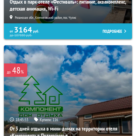
Отдых в парк-отеле «Фестиваль»: питание, аквакомплекс,
детская анимация, Wi-Fi
Рязанская обл., Клепиковский район, пос. Чулис
3164
ПОДРОБНЕЕ
от
руб.
до
107880
руб.
48
%
до
18:45:52
Купили:
116
От 3 дней отдыха в мини-домах на территории отеля
«Компонент» в Подмосковье