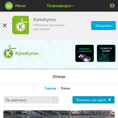
Меню
Петрозаводск
КупиКупон
Мобильное приложение
Загрузить
ещё удобнее
Отели
Главная
Отели
Показать на карте
По рейтингу