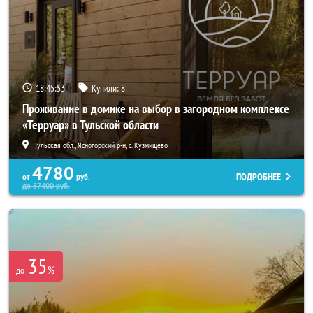
18:45:52
Купили:
8
Проживание в домике на выбор в загородном комплексе
«Терруар» в Тульской области
Тульская обл., Ясногорский р-н, с. Кузмищево
4780
ПОДРОБНЕЕ
от
руб.
до
57400
руб.
35
%
до