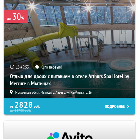
30
%
до
18:45:52
Купи первым!
Отдых для двоих с питанием в отеле Arthurs Spa Hotel by
Mercure в Мытищах
Московская обл., г. Мытищи, д. Ларево, ул. Хвойная, стр. 26
2828
ПОДРОБНЕЕ
от
руб.
до
65700
руб.