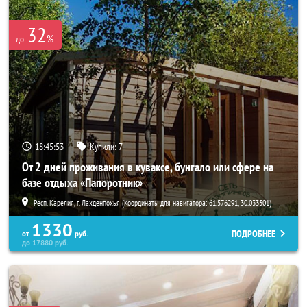
32
%
до
18:45:52
Купили:
7
От 2 дней проживания в куваксе, бунгало или сфере на
базе отдыха «Папоротник»
Респ. Карелия, г. Лахденпохья (Координаты для навигатора: 61.576291, 30.033301)
1330
ПОДРОБНЕЕ
от
руб.
до
17880
руб.