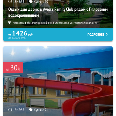
18:45:52
Купили:
10
Отдых для двоих в Avrora Family Club рядом с Пяловским
водохранилищем
Московская обл., Мытищинский р-н, д. Степаньково, ул. Рождественская, д. 25
1426
ПОДРОБНЕЕ
от
руб.
до
60600
руб.
30
%
до
18:45:52
Купили:
21