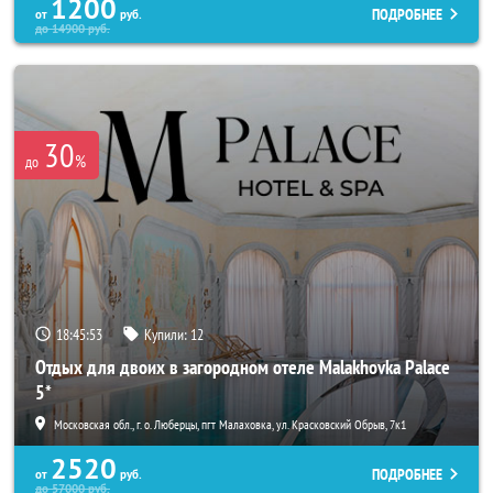
1200
ПОДРОБНЕЕ
от
руб.
до
14900
руб.
30
%
до
18:45:52
Купили:
12
Отдых для двоих в загородном отеле Malakhovka Palace
5*
Московская обл., г. о. Люберцы, пгт Малаховка, ул. Красковский Обрыв, 7к1
2520
ПОДРОБНЕЕ
от
руб.
до
57000
руб.