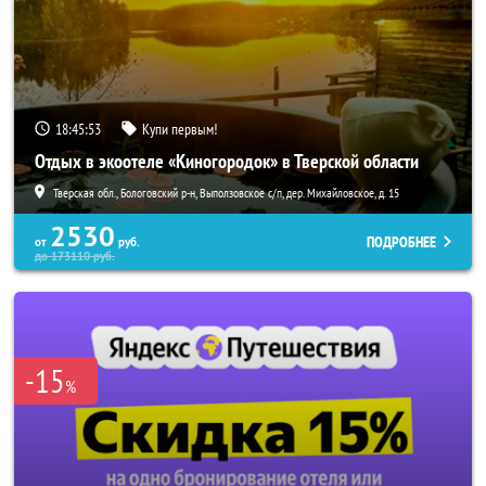
18:45:52
Купи первым!
Отдых в экоотеле «Киногородок» в Тверской области
Тверская обл., Бологовский р-н, Выползовское с/п, дер. Михайловское, д. 15
2530
ПОДРОБНЕЕ
от
руб.
до
173110
руб.
-15
%