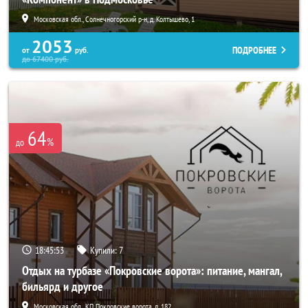
Московская обл., Солнечногорский р-н, д. Колтышево, 1
2053
ПОДРОБНЕЕ
от
руб.
до
67400
руб.
64
%
до
18:45:52
Купили:
7
Отдых на турбазе «Покровские ворота»: питание, мангал,
бильярд и другое
Московская обл., КП Покровские ворота, д. 182