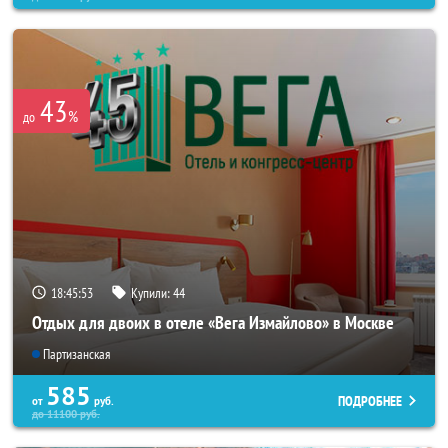
43
%
до
18:45:52
Купили:
44
Отдых для двоих в отеле «Вега Измайлово» в Москве
Партизанская
585
ПОДРОБНЕЕ
от
руб.
до
11100
руб.