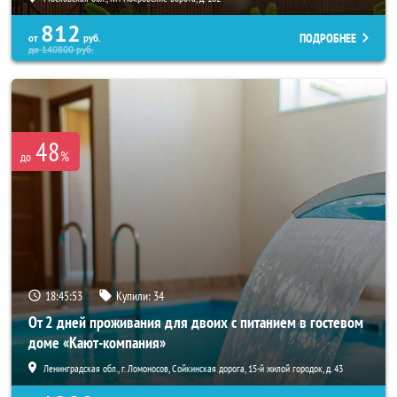
812
ПОДРОБНЕЕ
от
руб.
до
140800
руб.
48
%
до
18:45:52
Купили:
34
От 2 дней проживания для двоих с питанием в гостевом
доме «Кают-компания»
Ленинградская обл., г. Ломоносов, Сойкинская дорога, 15-й жилой городок, д. 43