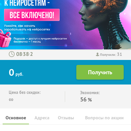
31
:
:
Получили:
0
руб.
Цена без скидки:
Экономия:
∞
56
%
Основное
Адреса
Отзывы
Вопросы по акции