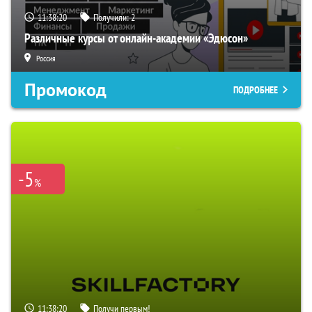
11:38:19
Получили:
2
Различные курсы от онлайн-академии «Эдюсон»
Россия
Промокод
ПОДРОБНЕЕ
-5
%
11:38:19
Получи первым!