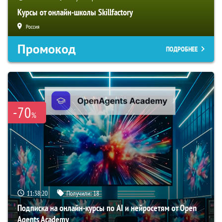
Курсы от онлайн-школы Skillfactory
Россия
Промокод
ПОДРОБНЕЕ
-70
%
11:38:19
Получили:
18
Подписка на онлайн-курсы по AI и нейросетям от Open
Agents Academy