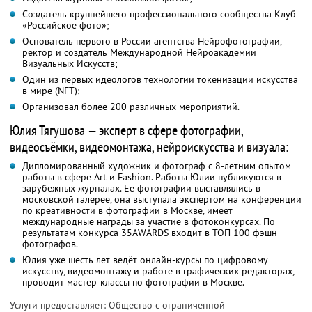
Создатель крупнейшего профессионального сообщества Клуб
«Российское фото»;
Основатель первого в России агентства Нейрофотографии,
ректор и создатель Международной Нейроакадемии
Визуальных Искусств;
Один из первых идеологов технологии токенизации искусства
в мире (NFT);
Организовал более 200 различных мероприятий.
Юлия Тягушова — эксперт в сфере фотографии,
видеосъёмки, видеомонтажа, нейроискусства и визуала:
Дипломированный художник и фотограф с 8-летним опытом
работы в сфере Art и Fashion. Работы Юлии публикуются в
зарубежных журналах. Её фотографии выставлялись в
московской галерее, она выступала экспертом на конференции
по креативности в фотографии в Москве, имеет
международные награды за участие в фотоконкурсах. По
результатам конкурса 35AWARDS входит в ТОП 100 фэшн
фотографов.
Юлия уже шесть лет ведёт онлайн-курсы по цифровому
искусству, видеомонтажу и работе в графических редакторах,
проводит мастер-классы по фотографии в Москве.
Услуги предоставляет: Общество с ограниченной