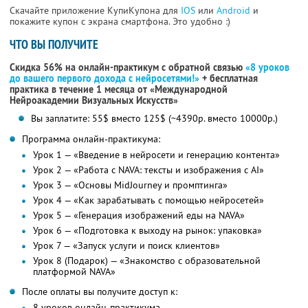
Скачайте приложение КупиКупона для
IOS
или
Android
и
покажите купон с экрана смартфона. Это удобно :)
ЧТО ВЫ ПОЛУЧИТЕ
Скидка 56% на онлайн-практикум с обратной связью
«8 уроков
до вашего первого дохода с нейросетями!»
+ бесплатная
практика в течение 1 месяца от «Международной
Нейроакадемии Визуальных Искусств»
Вы заплатите: 55$ вместо 125$ (~4390р. вместо 10000р.)
Программа онлайн-практикума:
Урок 1 — «Введение в нейросети и генерацию контента»
Урок 2 — «Работа с NAVA: тексты и изображения с AI»
Урок 3 — «Основы MidJourney и промптинга»
Урок 4 — «Как зарабатывать с помощью нейросетей»
Урок 5 — «Генерация изображений еды на NAVA»
Урок 6 — «Подготовка к выходу на рынок: упаковка»
Урок 7 — «Запуск услуги и поиск клиентов»
Урок 8 (Подарок) — «Знакомство с образовательной
платформой NAVA»
После оплаты вы получите доступ к:
8 уроков онлайн-практикума