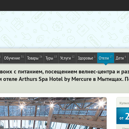
1
31
26
13
12
1
17
6
Обучение
Товары
Туры
Услуги
Здоровье
Отели
Дети
двоих с питанием, посещением велнес-центра и р
отеле Arthurs Spa Hotel by Mercure в Мытищах. 
Купил
от
Цена