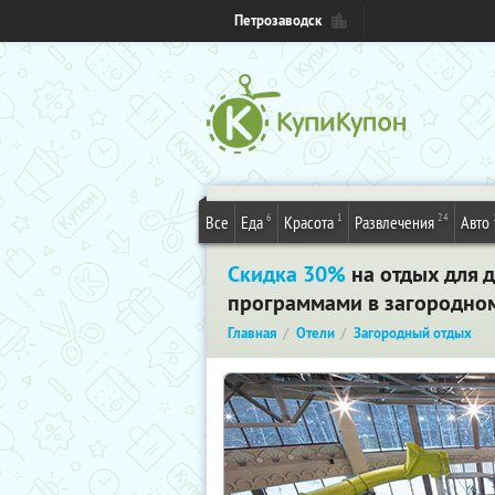
Петрозаводск
6
1
24
Все
Еда
Красота
Развлечения
Авто
Скидка 30%
на отдых для 
программами в загородном 
Главная
Отели
Загородный отдых