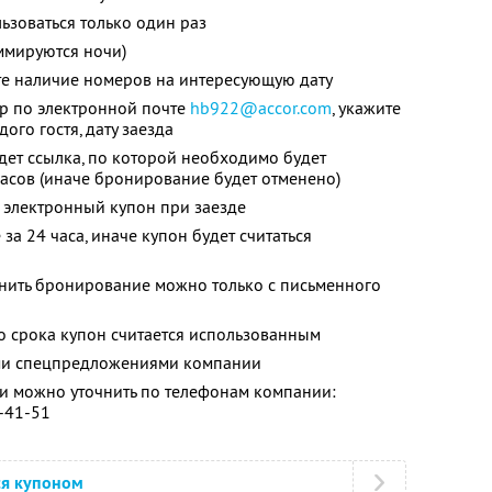
зоваться только один раз
ммируются ночи)
те наличие номеров на интересующую дату
ер по электронной почте
hb922@accor.com
, укажите
ого гостя, дату заезда
дет ссылка, по которой необходимо будет
часов (иначе бронирование будет отменено)
 электронный купон при заезде
за 24 часа, иначе купон будет считаться
енить бронирование можно только с письменного
о срока купон считается использованным
ими спецпредложениями компании
 можно уточнить по телефонам компании:
0-41-51
ся купоном