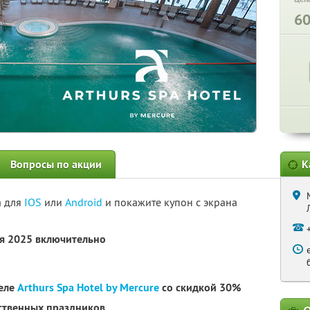
6
Вопросы по акции
К
а для
IOS
или
Android
и покажите купон с экрана
ря 2025 включительно
теле
Arthurs Spa Hotel by Mercure
со скидкой 30%
рственных праздников