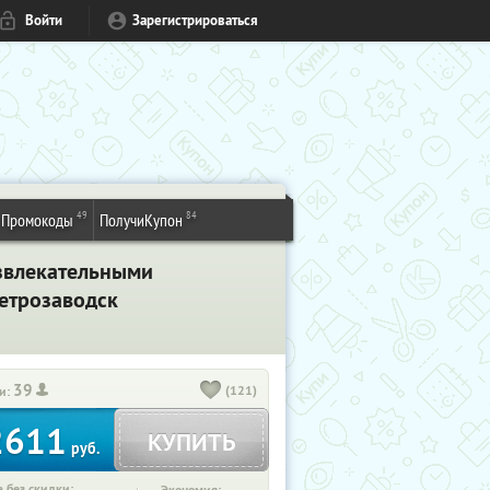
Войти
Зарегистрироваться
49
84
Промокоды
ПолучиКупон
азвлекательными
Петрозаводск
39
(121)
и:
2611
КУПИТЬ
руб.
 без скидки: