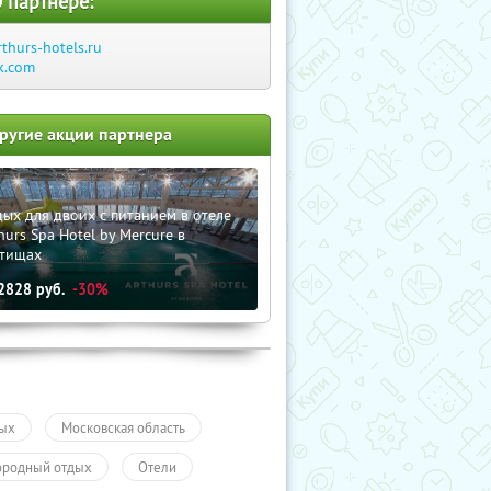
 партнере:
rthurs-hotels.ru
k.com
ругие акции партнера
ых для двоих с питанием в отеле
hurs Spa Hotel by Mercure в
тищах
2828
руб.
-30%
ых
Московская область
ородный отдых
Отели