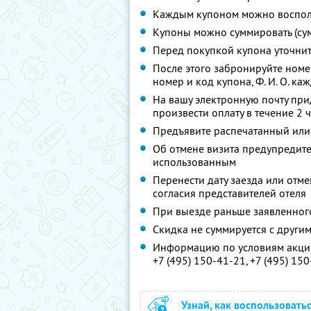
Каждым купоном можно восполь
Купоны можно суммировать (су
Перед покупкой купона уточни
После этого забронируйте ном
номер и код купона,
Ф. И. О.
кажд
На вашу электронную почту при
произвести оплату в течение 2 
Предъявите распечатанный или
Об отмене визита предупредите 
использованным
Перенести дату заезда или отм
согласия представителей отеля
При выезде раньше заявленног
Скидка не суммируется с друг
Информацию по условиям акции
+7 (495) 150-41-21,
+7 (495) 15
Узнай, как воспользовать