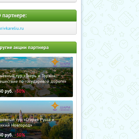
 партнере:
urivkareliu.ru
ругие акции партнера
невный тур «Тверь и Торжок:
ешествие по государевой дороге»
40
руб.
-50%
невный тур «Старая Русса и
ликий Новгород»
40
руб.
-50%