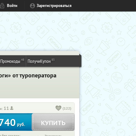
Войти
Зарегистрироваться
48
83
Промокоды
ПолучиКупон
ги» от туроператора
11
(122)
и:
740
КУПИТЬ
руб.
 без скидки: