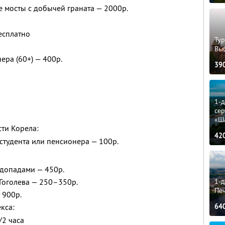
е мосты с добычей граната — 2000р.
есплатно
Тур
Вы
ера (60+) — 400р.
39
1-
сер
«Ш
ти Корела:
42
, студента или пенсионера — 100р.
одопадами — 450р.
1-д
Гоголева — 250–350р.
Пе
 900р.
64
кса:
/2 часа