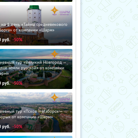
 на 1 день «Тайны средневекового
борга» от компании «Шарм»
0
руб.
-50%
дневный тур «Великий Новгород —
дце земли русской» от компании
арм»
0
руб.
-50%
невный тур «Псков — Изборск —
чоры» от компании «Шарм»
0
руб.
-50%