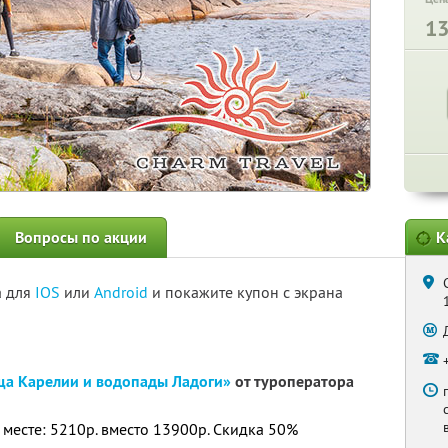
1
Вопросы по акции
К
а для
IOS
или
Android
и покажите купон с экрана
ща Карелии и водопады Ладоги»
от туроператора
 месте: 5210р. вместо 13900р. Скидка 50%