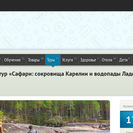
1
31
26
13
12
1
16
6
Обучение
Товары
Туры
Услуги
Здоровье
Отели
Дети
тур «Сафари: сокровища Карелии и водопады Ладо
Купил
1
Цена