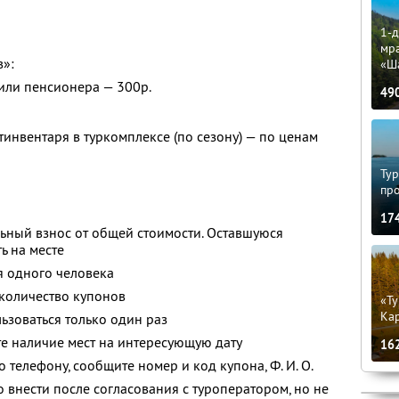
1-д
мр
в»:
«Ш
 или пенсионера — 300р.
49
тинвентаря в туркомплексе (по сезону) — по ценам
Тур
пр
17
ьный взнос от общей стоимости. Оставшуюся
ь на месте
я одного человека
количество купонов
«Ту
Кар
зоваться только один раз
е наличие мест на интересующую дату
16
о телефону, сообщите номер и код купона,
Ф. И. О.
 внести после согласования с туроператором, но не