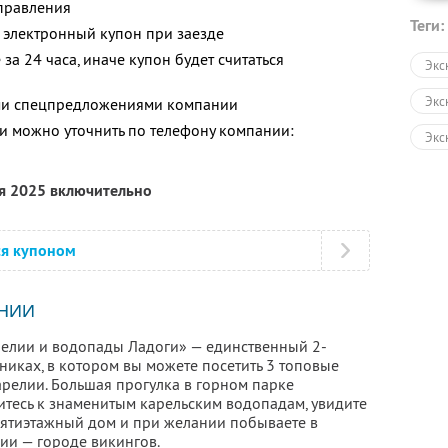
тправления
Теги:
 электронный купон при заезде
за 24 часа, иначе купон будет считаться
Экс
Экс
ими спецпредложениями компании
 можно уточнить по телефону компании:
Экс
Авт
ря 2025 включительно
Пеш
Экс
ся купоном
НИИ
елии и водопады Ладоги» — единственный 2-
никах, в котором вы можете посетить 3 топовые
релии. Большая прогулка в горном парке
витесь к знаменитым карельским водопадам, увидите
пятиэтажный дом и при желании побываете в
ии — городе викингов.