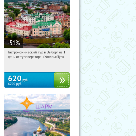
-51
%
Гастрономический тур в Выборг на 1
06:36:18
Купили:
5
день от туроператора «ХохломаТур»
Сенная площадь
620
руб.
6290
руб.