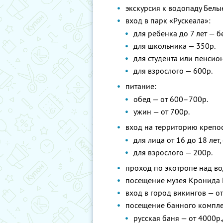
экскурсия к водопаду Белы
вход в парк «Рускеала»:
для ребенка до 7 лет — б
для школьника — 350р.
для студента или пенсион
для взрослого — 600р.
питание:
обед — от 600–700р.
ужин — от 700р.
вход на территорию крепос
для лица от 16 до 18 лет
для взрослого — 200р.
проход по экотропе над в
посещение музея Кронида 
вход в город викингов — от
посещение банного компле
русская баня — от 4000р.