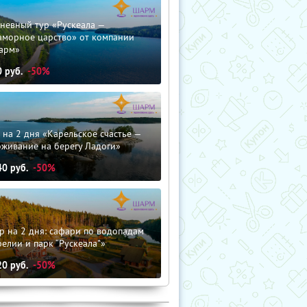
невный тур «Рускеала —
аморное царство» от компании
арм»
0
руб.
-50%
 на 2 дня «Карельское счастье —
оживание на берегу Ладоги»
40
руб.
-50%
р на 2 дня: сафари по водопадам
елии и парк “Рускеала"»
20
руб.
-50%