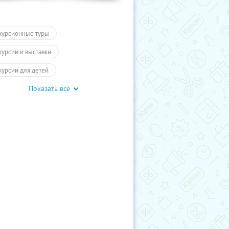
курсионные туры
курсии и выставки
курсии для детей
Показать все
обусные экскурсии
ие экскурсии
Карелия
курсии
Туры