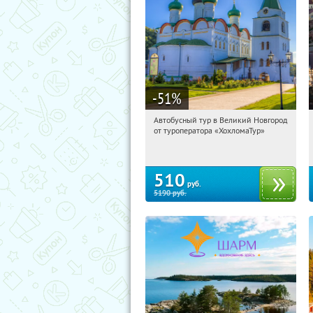
-51
%
Автобусный тур в Великий Новгород
06:36:18
Купили:
2
от туроператора «ХохломаТур»
Сенная площадь
510
руб.
5190
руб.