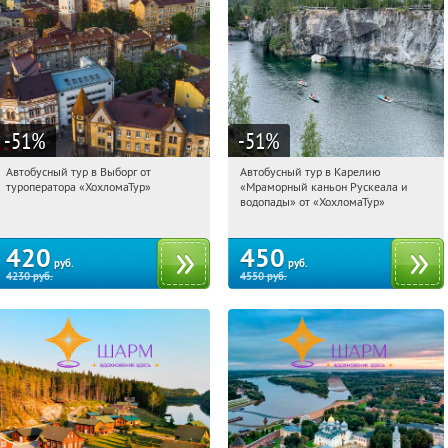
-51
%
-51
%
Автобусный тур в Выборг от
Автобусный тур в Карелию
06:36:18
Купили:
9
06:36:18
Купили:
24
туроператора «ХохломаТур»
«Мраморный каньон Рускеала и
Сенная площадь
Сенная площадь
водопады» от «ХохломаТур»
420
450
руб.
руб.
4230
руб.
4550
руб.