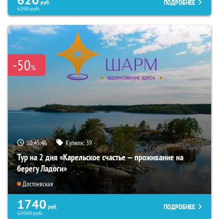
ПОДРОБНЕЕ
руб.
6290
руб.
-50
%
10:45:45
Купили:
39
Тур на 2 дня «Карельское счастье — проживание на
берегу Ладоги»
Достоевская
1740
ПОДРОБНЕЕ
руб.
13900
руб.