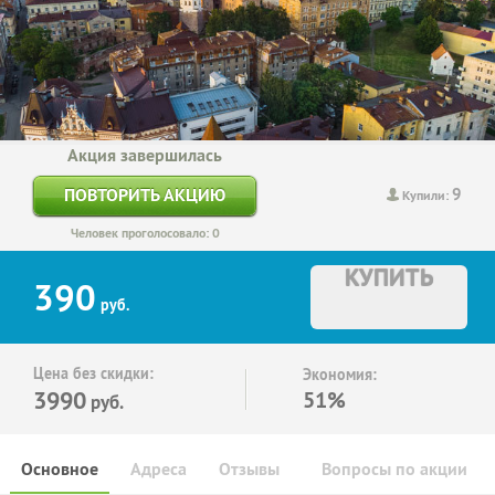
Акция завершилась
9
ПОВТОРИТЬ АКЦИЮ
Купили:
Человек проголосовало: 0
КУПИТЬ
390
руб.
Цена без скидки:
Экономия:
3990
51%
руб.
Основное
Адреса
Отзывы
Вопросы по акции