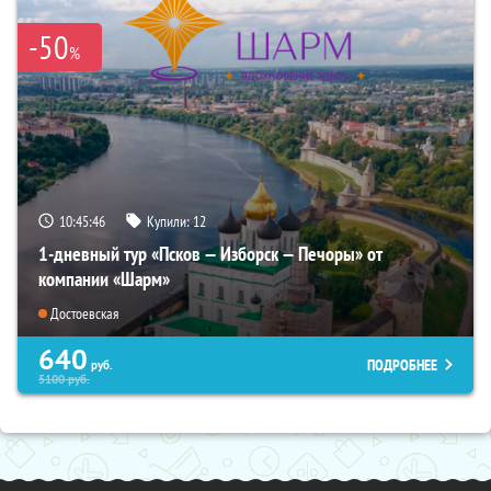
-50
%
10:45:45
Купили:
12
1-дневный тур «Псков — Изборск — Печоры» от
компании «Шарм»
Достоевская
640
ПОДРОБНЕЕ
руб.
5100
руб.