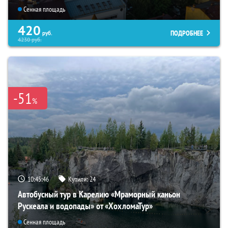
Сенная площадь
420
ПОДРОБНЕЕ
руб.
4230
руб.
-51
%
10:45:45
Купили:
24
Автобусный тур в Карелию «Мраморный каньон
Рускеала и водопады» от «ХохломаТур»
Сенная площадь