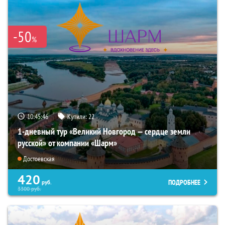
-50
%
10:45:45
Купили:
22
1-дневный тур «Великий Новгород — сердце земли
русской» от компании «Шарм»
Достоевская
420
ПОДРОБНЕЕ
руб.
3300
руб.