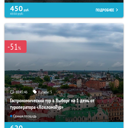
450
ПОДРОБНЕЕ
руб.
4550
руб.
-51
%
10:45:45
Купили:
5
Гастрономический тур в Выборг на 1 день от
туроператора «ХохломаТур»
Сенная площадь
620