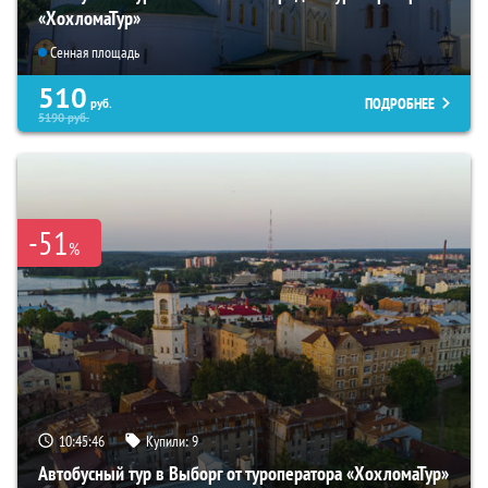
«ХохломаТур»
Сенная площадь
510
ПОДРОБНЕЕ
руб.
5190
руб.
-51
%
10:45:45
Купили:
9
Автобусный тур в Выборг от туроператора «ХохломаТур»