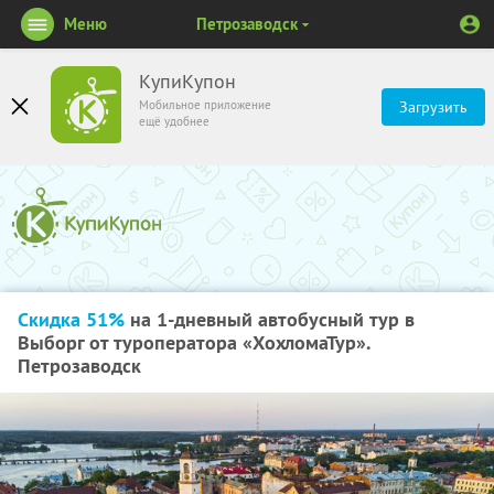
Меню
Петрозаводск
КупиКупон
Мобильное приложение
Загрузить
ещё удобнее
Скидка 51%
на 1-дневный автобусный тур в
Выборг от туроператора «ХохломаТур».
Петрозаводск