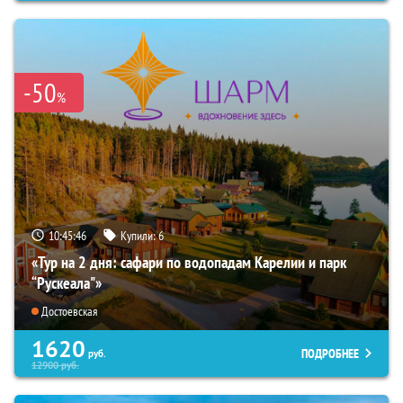
-50
%
10:45:45
Купили:
6
«Тур на 2 дня: сафари по водопадам Карелии и парк
“Рускеала"»
Достоевская
1620
ПОДРОБНЕЕ
руб.
12900
руб.