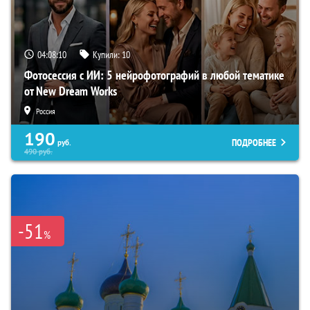
04:08:09
Купили:
10
Фотосессия с ИИ: 5 нейрофотографий в любой тематике
от New Dream Works
Россия
190
ПОДРОБНЕЕ
руб.
490
руб.
-51
%