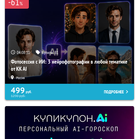
-61
%
04:08:09
Купили:
81
Фотосессия с ИИ: 3 нейрофотографии в любой тематике
от KK AI
Россия
499
ПОДРОБНЕЕ
руб.
1290
руб.