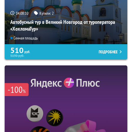
04:08:09
Купили:
2
Автобусный тур в Великий Новгород от туроператора
«ХохломаТур»
Сенная площадь
510
ПОДРОБНЕЕ
руб.
5190
руб.
-100
%