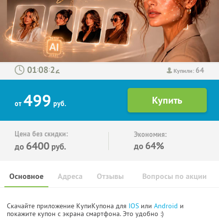
64
:
:
Купили:
499
от
руб.
Цена без скидки:
Экономия:
6400
64%
до
до
руб.
Основное
Адреса
Отзывы
Вопросы по акции
Скачайте приложение КупиКупона для
IOS
или
Android
и
покажите купон с экрана смартфона. Это удобно :)