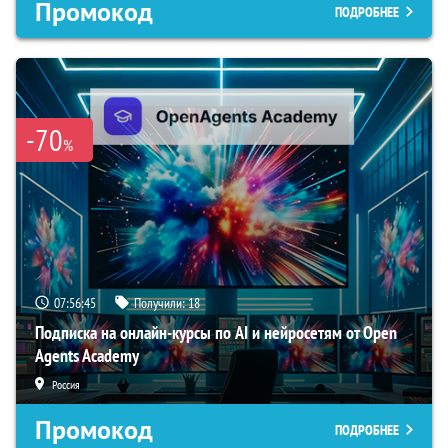
Промокод
ПОДРОБНЕЕ
-70
%
07:56:44
Получили:
18
Подписка на онлайн-курсы по AI и нейросетям от Open
Agents Academy
Россия
Промокод
ПОДРОБНЕЕ