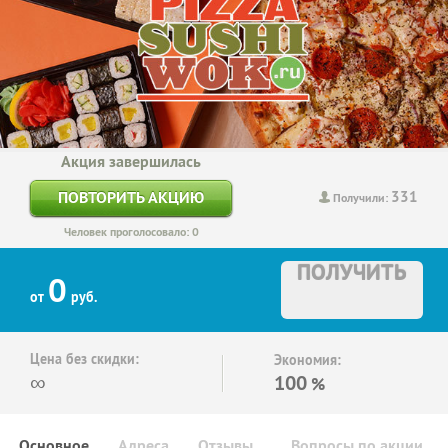
Акция завершилась
331
ПОВТОРИТЬ АКЦИЮ
Получили:
Человек проголосовало: 0
ПОЛУЧИТЬ
0
от
руб.
Цена без скидки:
Экономия:
∞
100
%
Основное
Адреса
Отзывы
Вопросы по акции