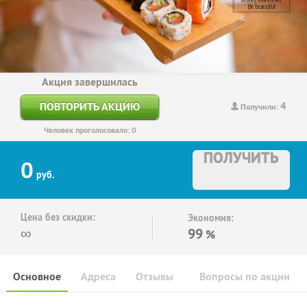
Акция завершилась
4
ПОВТОРИТЬ АКЦИЮ
Получили:
Человек проголосовало: 0
ПОЛУЧИТЬ
0
руб.
Цена без скидки:
Экономия:
∞
99
%
Основное
Адреса
Отзывы
Вопросы по акции