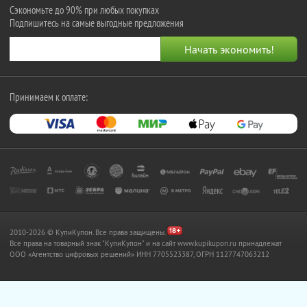
Сэкономьте до 90% при любых покупках
Подпишитесь на самые выгодные предложения
Принимаем к оплате:
2010-2026 © КупиКупон. Все права защищены.
Все права на товарный знак "КупиКупон" и на сайт www.kupikupon.ru принадлежат
OOO «Агентство цифровых решений» ИНН 7705523387, ОГРН 1127747063212