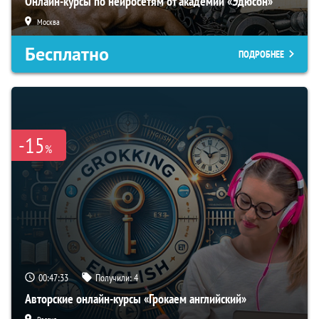
Онлайн-курсы по нейросетям от академии «Эдюсон»
Москва
Бесплатно
ПОДРОБНЕЕ
-15
%
00:47:33
Получили:
4
Авторские онлайн-курсы «Грокаем английский»