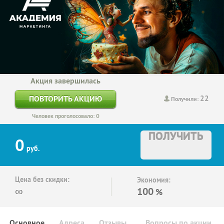
Акция завершилась
22
ПОВТОРИТЬ АКЦИЮ
Получили:
Человек проголосовало: 0
ПОЛУЧИТЬ
0
руб.
Цена без скидки:
Экономия:
∞
100
%
Основное
Адреса
Отзывы
Вопросы по акции