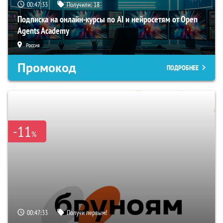
00:47:33
Получили:
18
Подписка на онлайн-курсы по AI и нейросетям от Open
Agents Academy
Россия
Промокод
ПОДРОБНЕЕ
-11
%
00:47:33
Получи первым!