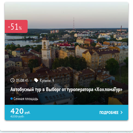
-51
%
05:08:44
Купили:
9
Автобусный тур в Выборг от туроператора «ХохломаТур»
Сенная площадь
420
ПОДРОБНЕЕ
руб.
4230
руб.