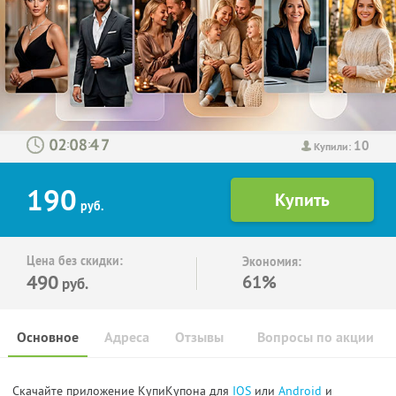
10
:
:
Купили:
190
руб.
Цена без скидки:
Экономия:
490
61%
руб.
Основное
Адреса
Отзывы
Вопросы по акции
Скачайте приложение КупиКупона для
IOS
или
Android
и