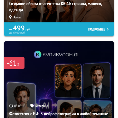
Создание образа от агентства KK AI: стрижка, макияж,
одежда
Россия
499
ПОДРОБНЕЕ
от
руб.
до
6400
руб.
-61
%
05:08:44
Купили:
81
Фотосессия с ИИ: 3 нейрофотографии в любой тематике