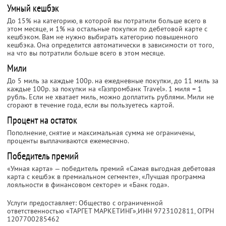
Умный кешбэк
До 15% на категорию, в которой вы потратили больше всего в
этом месяце, и 1% на остальные покупки по дебетовой карте с
кешбэком. Вам не нужно выбирать категорию повышенного
кешбэка. Она определится автоматически в зависимости от того,
на что вы потратили больше всего в этом месяце.
Мили
До 5 миль за каждые 100р. на ежедневные покупки, до 11 миль за
каждые 100р. за покупки на «Газпромбанк Travel». 1 миля = 1
рубль. Если не хватает миль, можно доплатить рублями. Мили не
сгорают в течение года, если вы пользуетесь картой.
Процент на остаток
Пополнение, снятие и максимальная сумма не ограничены,
проценты выплачиваются ежемесячно.
Победитель премий
«Умная карта» — победитель премий «Самая выгодная дебетовая
карта с кешбэк в премиальном сегменте», «Лучшая программа
лояльности в финансовом секторе» и «Банк года».
Услуги предоставляет: Общество с ограниченной
ответственностью «ТАРГЕТ МАРКЕТИНГ»,
ИНН 9723102811
, ОГРН
1207700285462