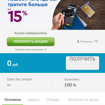
Акция завершилась
70
ПОВТОРИТЬ АКЦИЮ
Получили:
Человек проголосовало: 0
ПОЛУЧИТЬ
0
руб.
Цена без скидки:
Экономия:
∞
100
%
Основное
Адреса
Отзывы
Вопросы по акции