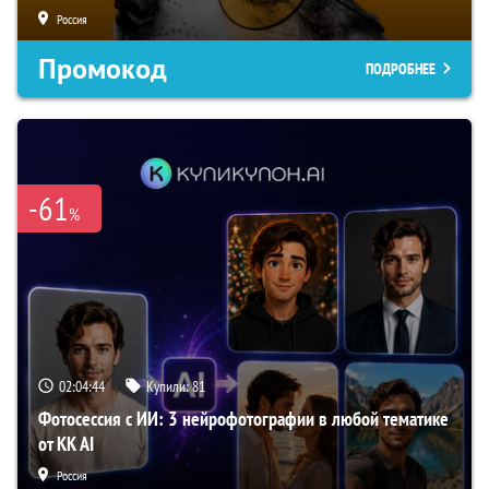
Россия
Промокод
ПОДРОБНЕЕ
-61
%
02:04:43
Купили:
81
Фотосессия с ИИ: 3 нейрофотографии в любой тематике
от KK AI
Россия