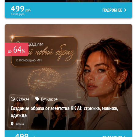
499
ПОДРОБНЕЕ
руб.
1290
руб.
64
%
до
02:04:43
Купили:
64
Создание образа от агентства KK AI: стрижка, макияж,
одежда
Россия
499