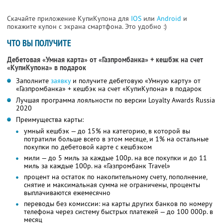
Скачайте приложение КупиКупона для
IOS
или
Android
и
покажите купон с экрана смартфона. Это удобно :)
ЧТО ВЫ ПОЛУЧИТЕ
Дебетовая «Умная карта» от «Газпромбанка» + кешбэк на счет
«КупиКупона» в подарок
Заполните
заявку
и получите дебетовую «Умную карту» от
«Газпромбанка» + кешбэк на счет «КупиКупона» в подарок
Лучшая программа лояльности по версии Loyalty Awards Russia
2020
Преимущества карты:
умный кешбэк — до 15% на категорию, в которой вы
потратили больше всего в этом месяце, и 1% на остальные
покупки по дебетовой карте с кешбэком
мили — до 5 миль за каждые 100р. на все покупки и до 11
миль за каждые 100р. на «Газпромбанк Travel»
процент на остаток по накопительному счету, пополнение,
снятие и максимальная сумма не ограничены, проценты
выплачиваются ежемесячно
переводы без комиссии: на карты других банков по номеру
телефона через систему быстрых платежей — до 100 000р. в
месяц