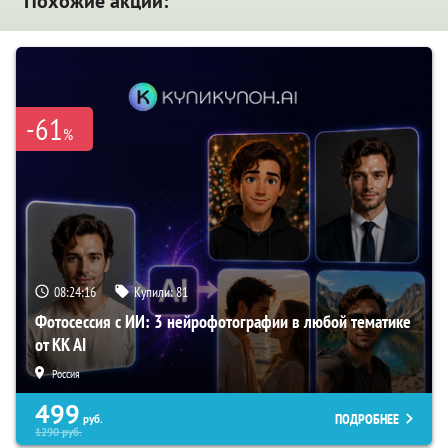
Похожие акции:
-61
%
08:24:15
Купили:
81
Фотосессия с ИИ: 3 нейрофотографии в любой тематике
от KK AI
Россия
499
ПОДРОБНЕЕ
руб.
1290
руб.