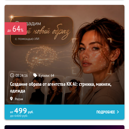
64
%
до
08:24:15
Купили:
64
Создание образа от агентства KK AI: стрижка, макияж,
одежда
Россия
499
ПОДРОБНЕЕ
от
руб.
до
6400
руб.