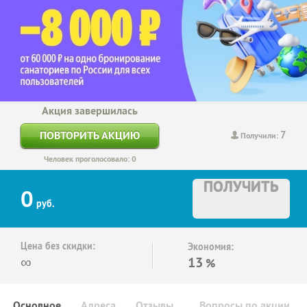
Акция завершилась
7
ПОВТОРИТЬ АКЦИЮ
Получили:
Человек проголосовало: 0
ПОЛУЧИТЬ
0
руб.
Цена без скидки:
Экономия:
∞
13
%
Основное
Адреса
Отзывы
Вопросы по акции